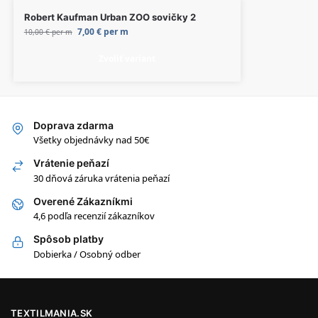
Robert Kaufman Urban ZOO sovičky 2
7,00
€
per m
10,00
€
per m
Zvoliť variant
Doprava zdarma
Všetky objednávky nad 50€
Vrátenie peňazí
30 dňová záruka vrátenia peňazí
Overené Zákazníkmi
4,6 podľa recenzií zákazníkov
Spôsob platby
Dobierka / Osobný odber
TEXTILMANIA.SK