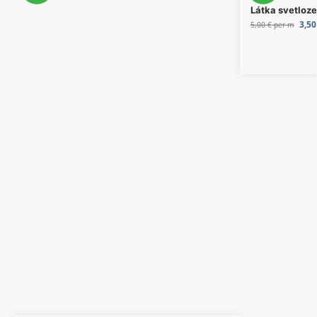
Látka svetloze
3,5
5,00
€
per m