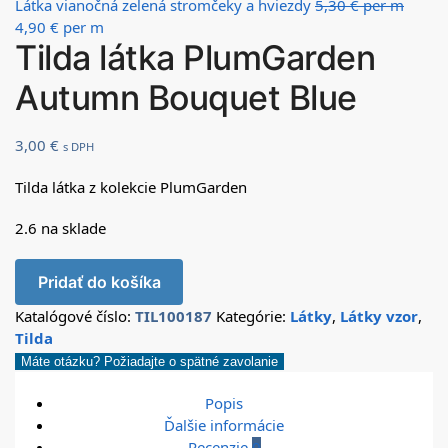
Látka vianočná zelená stromčeky a hviezdy
5,30
€
per m
4,90
€
per m
Tilda látka PlumGarden
Autumn Bouquet Blue
3,00
€
s DPH
Tilda látka z kolekcie PlumGarden
2.6 na sklade
Pridať do košíka
Katalógové číslo:
TIL100187
Kategórie:
Látky
,
Látky vzor
,
Tilda
Máte otázku? Požiadajte o spätné zavolanie
Popis
Ďalšie informácie
Recenzie
0