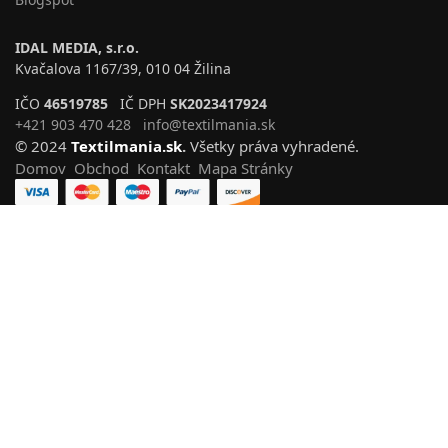
IDAL MEDIA, s.r.o.
Kvačalova 1167/39, 010 04 Žilina
IČO
46519785
IČ DPH
SK2023417924
+421 903 470 428
info@textilmania.sk
© 2024
Textilmania.sk
.
Všetky práva vyhradené.
Domov
Obchod
Kontakt
Mapa Stránky