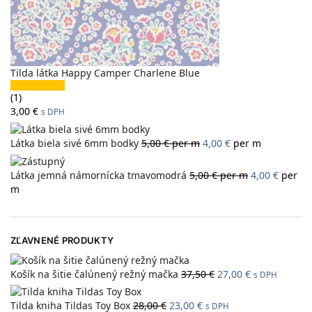
Tilda látka Happy Camper Charlene Blue
(1)
3,00
€
s DPH
Látka biela sivé 6mm bodky
5,00
€
per m
4,00
€
per m
Látka jemná námornícka tmavomodrá
5,00
€
per m
4,00
€
per
m
ZĽAVNENÉ PRODUKTY
Košík na šitie čalúnený režný mačka
37,50
€
27,00
€
s DPH
Tilda kniha Tildas Toy Box
28,00
€
23,00
€
s DPH