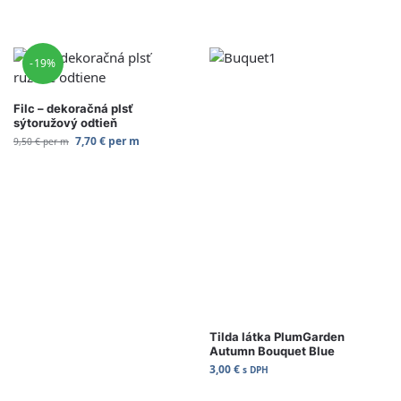
Zvoliť variant
Zvoliť variant
-19%
Filc – dekoračná plsť
sýtoružový odtieň
7,70
€
per m
9,50
€
per m
Tilda látka PlumGarden
Autumn Bouquet Blue
3,00
€
s DPH