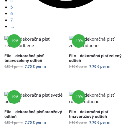
4
5
6
7
→
-19%
-19%
Filc – dekoračná plsť
Filc – dekoračná plsť zelený
tmavozelený odtieň
odtieň
7,70
€
per m
7,70
€
per m
9,50
€
per m
9,50
€
per m
Zvoliť variant
Zvoliť variant
-19%
-19%
Filc – dekoračná plsť oranžový
Filc – dekoračná plsť
odtieň
tmavoružový odtieň
7,70
€
per m
7,70
€
per m
9,50
€
per m
9,50
€
per m