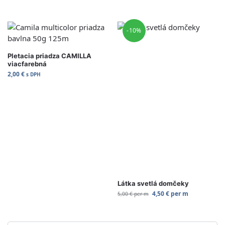
-10%
Pletacia priadza CAMILLA
viacfarebná
2,00
€
s DPH
Látka svetlá domčeky
4,50
€
per m
5,00
€
per m
Vybrať Variant
Zvoliť variant