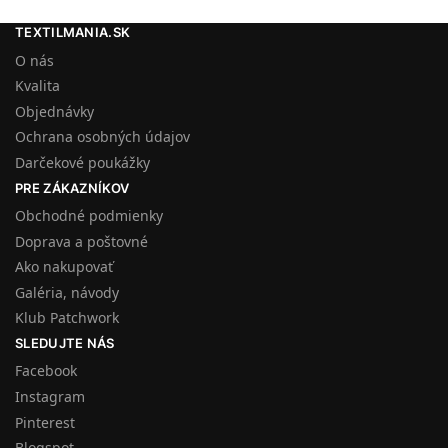
TEXTILMANIA.SK
O nás
Kvalita
Objednávky
Ochrana osobných údajov
Darčekové poukážky
PRE ZÁKAZNÍKOV
Obchodné podmienky
Doprava a poštovné
Ako nakupovať
Galéria, návody
Klub Patchwork
SLEDUJTE NÁS
Facebook
Instagram
Pinterest
Blogspot