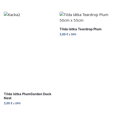
Tilda látka Teardrop Plum
3,00
€
s DPH
Tilda látka PlumGarden Duck
Nest
3,00
€
s DPH
Pridať do Košíka
Pridať do Košíka