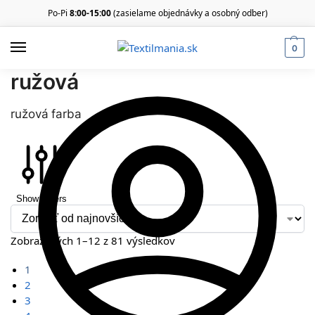
Po-Pi
8:00-15:00
(zasielame objednávky a osobný odber)
0
ružová
ružová farba
Show Filters
Zobrazených 1–12 z 81 výsledkov
1
2
3