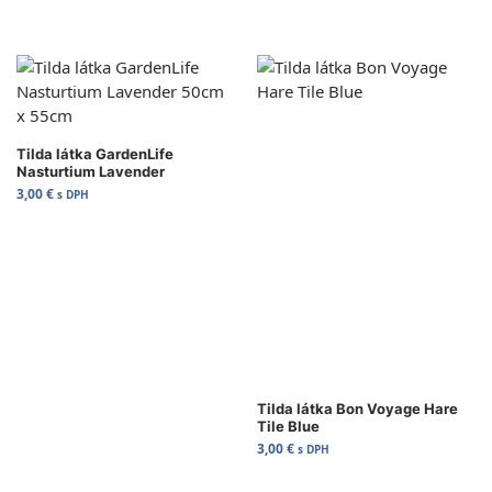
Zvoliť variant
Pridať do Košíka
Tilda látka GardenLife
Nasturtium Lavender
3,00
€
s DPH
Tilda látka Bon Voyage Hare
Tile Blue
3,00
€
s DPH
Pridať do Košíka
Pridať do Košíka