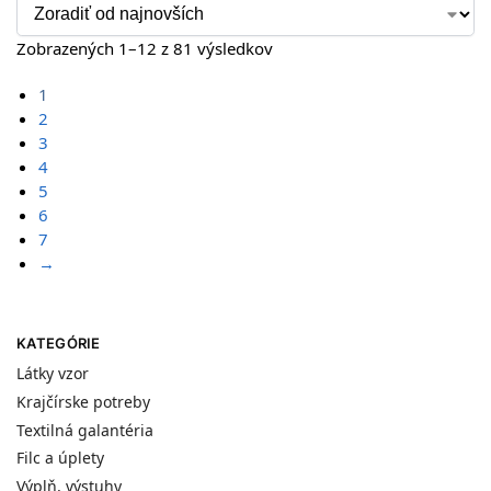
Zobrazených 1–12 z 81 výsledkov
1
2
3
4
5
6
7
→
KATEGÓRIE
Látky vzor
Krajčírske potreby
Textilná galantéria
Filc a úplety
Výplň, výstuhy