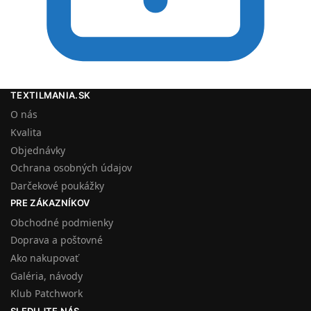
TEXTILMANIA.SK
O nás
Kvalita
Objednávky
Ochrana osobných údajov
Darčekové poukážky
PRE ZÁKAZNÍKOV
Obchodné podmienky
Doprava a poštovné
Ako nakupovať
Galéria, návody
Klub Patchwork
SLEDUJTE NÁS