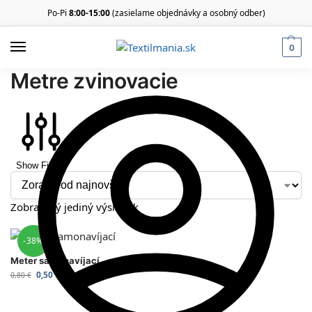
Po-Pi
8:00-15:00
(zasielame objednávky a osobný odber)
0
Metre zvinovacie
Show Filters
Zobrazený jediný výsledok
-38%
Meter samonavíjací
0,50
€
0,80
€
s DPH
Pridať do Košíka