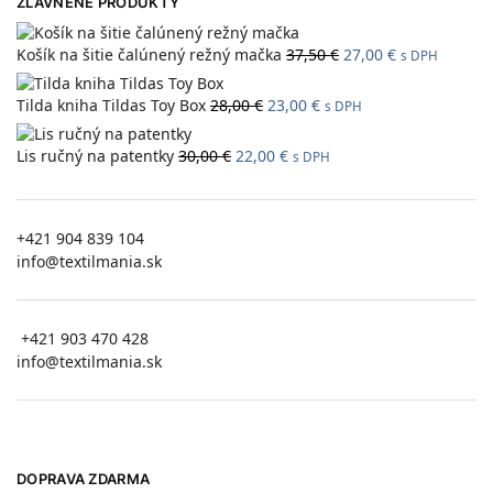
ZĽAVNENÉ PRODUKTY
Košík na šitie čalúnený režný mačka
37,50
€
27,00
€
s DPH
Tilda kniha Tildas Toy Box
28,00
€
23,00
€
s DPH
Lis ručný na patentky
30,00
€
22,00
€
s DPH
+421 904 839 104
info@textilmania.sk
+421 903 470 428
info@textilmania.sk
DOPRAVA ZDARMA