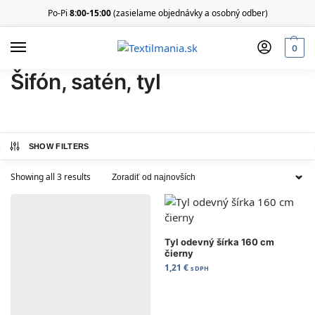
Po-Pi
8:00-15:00
(zasielame objednávky a osobný odber)
0
Šifón, satén, tyl
SHOW FILTERS
Showing all 3 results
Tyl odevný šírka 160 cm
čierny
1,21
€
s DPH