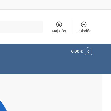
Vyhľadávanie
Môj Účet
Pokladňa
0,00
€
0