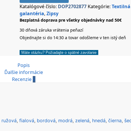
Katalógové číslo:
DOP2702877
Kategórie:
Textilná
galantéria
,
Zipsy
Bezplatná doprava pre všetky objednávky nad 50€
30 dňová záruka vrátenia peňazí
Objednajte si do 14:30 a tovar odošleme v ten istý deň
Máte otázku? Požiadajte o spätné zavolanie
Popis
Ďalšie informácie
Recenzie
0
,
ružová
,
fialová
,
bordová
,
modrá
,
zelená
,
hnedá
,
čierna
,
še