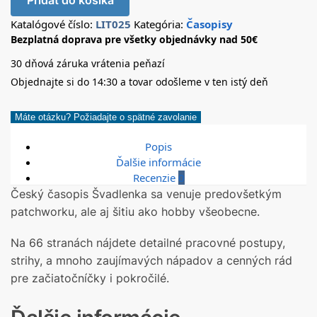
Pridať do košíka
Katalógové číslo:
LIT025
Kategória:
Časopisy
Bezplatná doprava pre všetky objednávky nad 50€
30 dňová záruka vrátenia peňazí
Objednajte si do 14:30 a tovar odošleme v ten istý deň
Máte otázku? Požiadajte o spätné zavolanie
Popis
Ďalšie informácie
Recenzie
0
Český časopis Švadlenka sa venuje predovšetkým
patchworku, ale aj šitiu ako hobby všeobecne.
Na 66 stranách nájdete detailné pracovné postupy,
strihy, a mnoho zaujímavých nápadov a cenných rád
pre začiatočníčky i pokročilé.