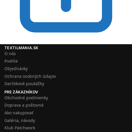
TEXTILMANIA.SK
O nás
Kvalita
Objednávky
Ochrana osobných údajov
Darčekové poukážky
PRE ZÁKAZNÍKOV
Obchodné podmienky
Doprava a poštovné
Ako nakupovať
Galéria, návody
Klub Patchwork