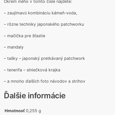
Okrem iného v tomto čísle nájdete:
– zaujímavú kombináciu kámeň-voda,
– rôzne techniky japonského patchworku
– mačička pre šťastie
– mandaly
– tašky – japonský pretkávaný patchwork
– tenerifa – slniečková krajka
– a mnoho ďalších foto návodov a strihov
Ďalšie informácie
Hmotnosť
0,255 g