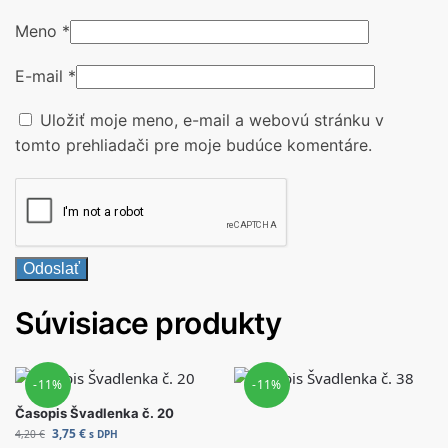
Meno
*
E-mail
*
Uložiť moje meno, e-mail a webovú stránku v
tomto prehliadači pre moje budúce komentáre.
Súvisiace produkty
-11%
-11%
Časopis Švadlenka č. 20
3,75
€
4,20
€
s DPH