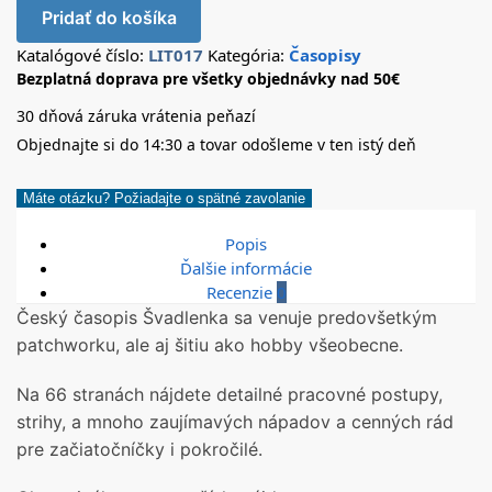
Pridať do košíka
Katalógové číslo:
LIT017
Kategória:
Časopisy
Bezplatná doprava pre všetky objednávky nad 50€
30 dňová záruka vrátenia peňazí
Objednajte si do 14:30 a tovar odošleme v ten istý deň
Máte otázku? Požiadajte o spätné zavolanie
Popis
Ďalšie informácie
Recenzie
0
Český časopis Švadlenka sa venuje predovšetkým
patchworku, ale aj šitiu ako hobby všeobecne.
Na 66 stranách nájdete detailné pracovné postupy,
strihy, a mnoho zaujímavých nápadov a cenných rád
pre začiatočníčky i pokročilé.