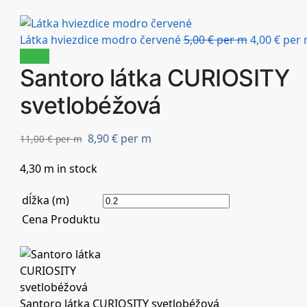
Látka hviezdice modro červené
5,00
€
per m
4,00
€
per 
Zľava!
Santoro látka CURIOSITY
svetlobéžová
8,90
€
per m
11,00
€
per m
4,30 m in stock
dĺžka (m)
Cena Produktu
Santoro látka CURIOSITY svetlobéžová