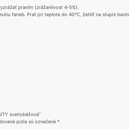
zrážať praním (zrážanlivost 4-5%).
nutiu farieb. Prať pri teplote do 40°C, žehliť na stupni bavln
SITY svetlobéžová”
dované polia sú označené
*