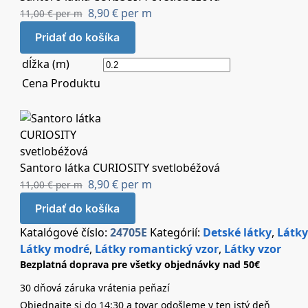
8,90
€
per m
11,00
€
per m
Pridať do košíka
dĺžka (m)
Cena Produktu
Santoro látka CURIOSITY svetlobéžová
8,90
€
per m
11,00
€
per m
Pridať do košíka
Katalógové číslo:
24705E
Kategórií:
Detské látky
,
Látky
Látky modré
,
Látky romantický vzor
,
Látky vzor
Bezplatná doprava pre všetky objednávky nad 50€
30 dňová záruka vrátenia peňazí
Objednajte si do 14:30 a tovar odošleme v ten istý deň