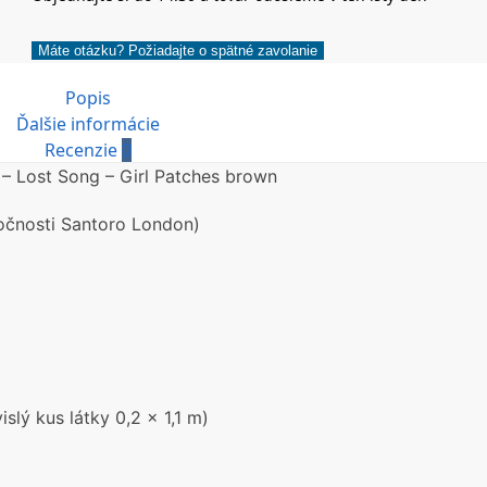
Máte otázku? Požiadajte o spätné zavolanie
Popis
Ďalšie informácie
Recenzie
0
 – Lost Song – Girl Patches brown
očnosti Santoro London)
lý kus látky 0,2 x 1,1 m)