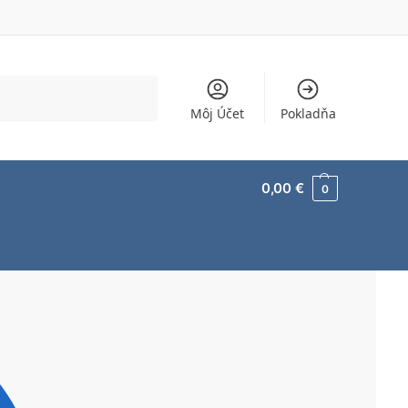
Vyhľadávanie
Môj Účet
Pokladňa
0,00
€
0