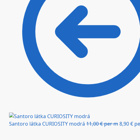
Santoro látka CURIOSITY modrá
11,00
€
per m
8,90
€
pe