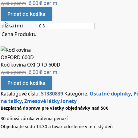
6,00
€
per m
7,00
€
per m
Pridať do košíka
dĺžka (m)
Cena Produktu
Kočíkovina OXFORD 600D
6,00
€
per m
7,00
€
per m
Pridať do košíka
Katalógové číslo:
ST380839
Kategórie:
Ostatné doplnky
,
P
na tašky
,
Zmesové látky,lonety
Bezplatná doprava pre všetky objednávky nad 50€
30 dňová záruka vrátenia peňazí
Objednajte si do 14:30 a tovar odošleme v ten istý deň