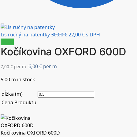
Lis ručný na patentky
30,00
€
22,00
€
s DPH
Zľava!
Kočíkovina OXFORD 600D
6,00
€
per m
7,00
€
per m
5,00 m in stock
dĺžka (m)
Cena Produktu
Kočíkovina OXFORD 600D