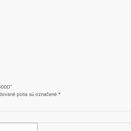
 600D”
dované polia sú označené
*