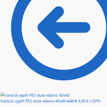
Vankúš výplň PES duté vlákno 40x40
4,00
€
3,00
€
s DPH