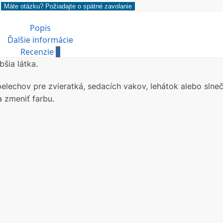
Máte otázku? Požiadajte o spätné zavolanie
Popis
Ďalšie informácie
Recenzie
0
šia látka.
, pelechov pre zvieratká, sedacích vakov, lehátok alebo slne
 zmeniť farbu.