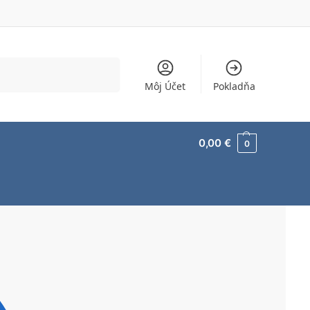
Vyhľadávanie
Môj Účet
Pokladňa
0,00
€
0