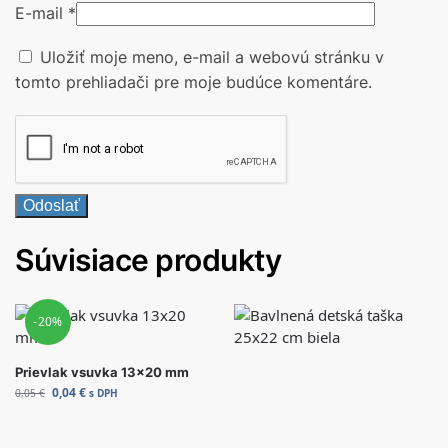
E-mail
*
Uložiť moje meno, e-mail a webovú stránku v
tomto prehliadači pre moje budúce komentáre.
Súvisiace produkty
-20%
Prievlak vsuvka 13×20 mm
0,04
€
0,05
€
s DPH