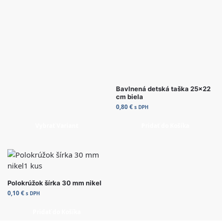
Bavlnená detská taška 25×22
cm biela
0,80
€
s DPH
Vybrať Variant
Pridať do Košíka
Polokrúžok šírka 30 mm nikel
0,10
€
s DPH
Pridať do Košíka