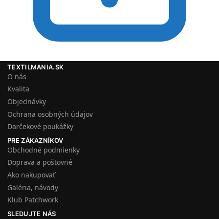
TEXTILMANIA.SK
O nás
Kvalita
Objednávky
Ochrana osobných údajov
Darčekové poukážky
PRE ZÁKAZNÍKOV
Obchodné podmienky
Doprava a poštovné
Ako nakupovať
Galéria, návody
Klub Patchwork
SLEDUJTE NÁS