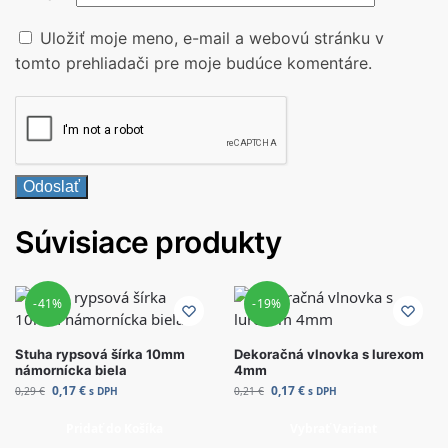
Uložiť moje meno, e-mail a webovú stránku v
tomto prehliadači pre moje budúce komentáre.
Súvisiace produkty
-41%
-19%
Stuha rypsová šírka 10mm
Dekoračná vlnovka s lurexom
námornícka biela
4mm
0,17
€
0,17
€
0,29
€
s DPH
0,21
€
s DPH
Pridať do Košíka
Vybrať Variant