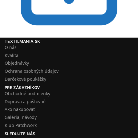
TEXTILMANIA.SK
O nás
Kvalita
Objednávky
Ochrana osobných údajov
Darčekové poukážky
PRE ZÁKAZNÍKOV
Obchodné podmienky
Doprava a poštovné
Ako nakupovať
Galéria, návody
Klub Patchwork
SLEDUJTE NÁS