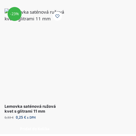
-23%
Lemovka saténová ružová
kvet s glitrami 11 mm
0,25
€
0,33
€
s DPH
Pridať do Košíka