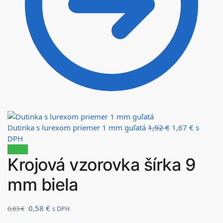
Dutinka s lurexom priemer 1 mm guľatá
1,92
€
1,67
€
s
DPH
Zľava!
Krojová vzorovka šírka 9
mm biela
0,58
€
0,83
€
s DPH