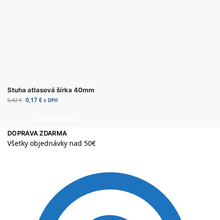
Stuha atlasová šírka 40mm
0,17
€
0,42
€
s DPH
Vybrať Variant
DOPRAVA ZDARMA
Všetky objednávky nad 50€