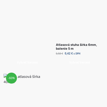
Atlasová stuha šírka 6mm,
balenie 5 m
0,42
€
0,58
€
s DPH
Vybrať Variant
Vybrať Variant
-60%