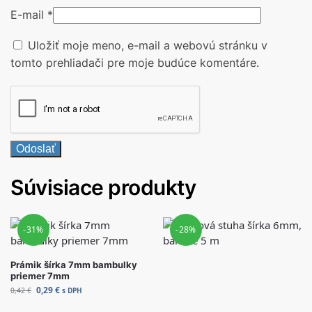
E-mail
*
Uložiť moje meno, e-mail a webovú stránku v
tomto prehliadači pre moje budúce komentáre.
Súvisiace produkty
-31%
-28%
Prámik šírka 7mm bambulky
priemer 7mm
0,29
€
0,42
€
s DPH