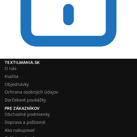
TEXTILMANIA.SK
O nás
Kvalita
Objednávky
Ochrana osobných údajov
Darčekové poukážky
PRE ZÁKAZNÍKOV
Obchodné podmienky
Doprava a poštovné
Ako nakupovať