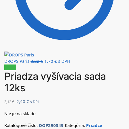
DROPS Paris
2,22
€
1,70
€
s DPH
Zľava!
Priadza vyšívacia sada
12ks
2,40
€
3,12
€
s DPH
Nie je na sklade
Katalógové číslo:
DOP290349
Kategória:
Priadze