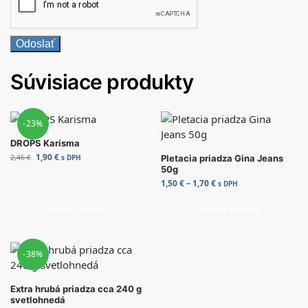
Súvisiace produkty
-23%
DROPS Karisma
1,90
€
2,46
€
s DPH
Pletacia priadza Gina Jeans
50g
1,50
€
–
1,70
€
s DPH
Vybrať Variant
Vybrať Variant
-38%
Extra hrubá priadza cca 240 g
svetlohnedá