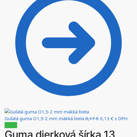
Guľatá guma O1,5-2 mm mäkká biela
0,17
€
0,13
€
s DPH
Zľava!
Guma dierková šírka 13