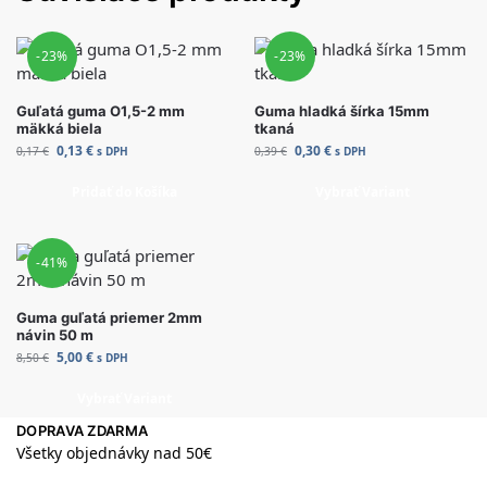
-23%
-23%
Guľatá guma O1,5-2 mm
Guma hladká šírka 15mm
mäkká biela
tkaná
0,13
€
0,30
€
0,17
€
s DPH
0,39
€
s DPH
Pridať do Košíka
Vybrať Variant
-41%
Guma guľatá priemer 2mm
návin 50 m
5,00
€
8,50
€
s DPH
Vybrať Variant
DOPRAVA ZDARMA
Všetky objednávky nad 50€