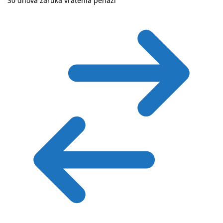
30 dňová záruka vrátenia peňazí