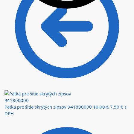
Pätka pre šitie skrytých zipsov 941800000
10,00
€
7,50
€
s
DPH