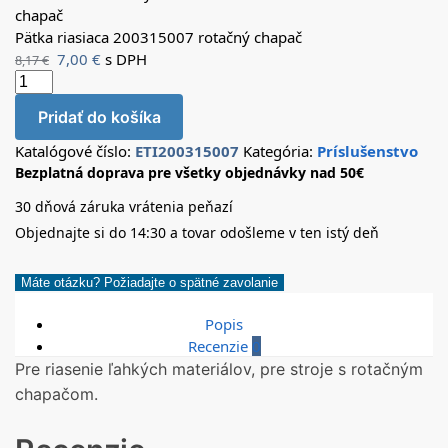
Pätka riasiaca 200315007 rotačný chapač
7,00
€
s DPH
8,17
€
Pridať do košíka
Katalógové číslo:
ETI200315007
Kategória:
Príslušenstvo
Bezplatná doprava pre všetky objednávky nad 50€
30 dňová záruka vrátenia peňazí
Objednajte si do 14:30 a tovar odošleme v ten istý deň
Máte otázku? Požiadajte o spätné zavolanie
Popis
Recenzie
0
Pre riasenie ľahkých materiálov, pre stroje s rotačným
chapačom.