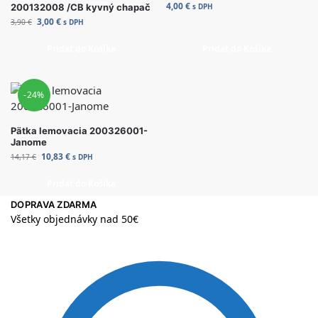
4,00
€
200132008 /CB kyvný chapač
s DPH
3,00
€
3,90
€
s DPH
Pridať do Košíka
Pridať do Košíka
-24%
Pätka lemovacia 200326001-
Janome
10,83
€
14,17
€
s DPH
Pridať do Košíka
DOPRAVA ZDARMA
Všetky objednávky nad 50€