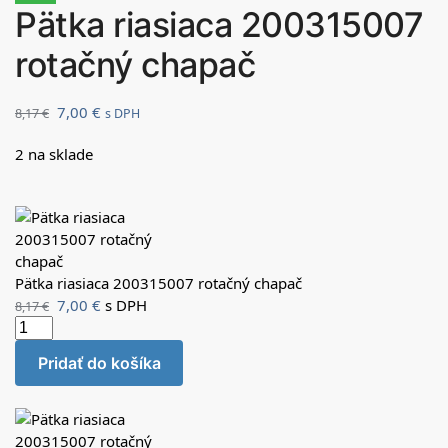
Pätka riasiaca 200315007
rotačný chapač
7,00
€
8,17
€
s DPH
2 na sklade
Pätka riasiaca 200315007 rotačný chapač
7,00
€
s DPH
8,17
€
Pridať do košíka