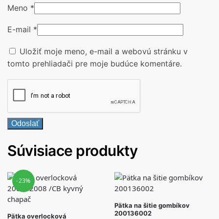
Meno
*
E-mail
*
Uložiť moje meno, e-mail a webovú stránku v
tomto prehliadači pre moje budúce komentáre.
Súvisiace produkty
-23%
Pätka na šitie gombíkov
200136002
Pätka overlocková