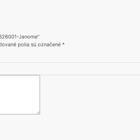
00326001-Janome”
dované polia sú označené
*