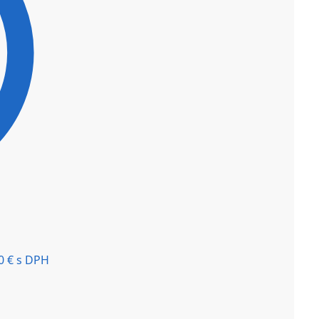
00
€
s DPH