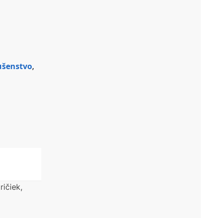
ušenstvo
,
ičiek,