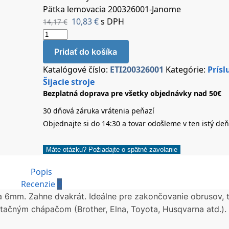
Pätka lemovacia 200326001-Janome
10,83
€
s DPH
14,17
€
Pridať do košíka
Katalógové číslo:
ETI200326001
Kategórie:
Prísl
Šijacie stroje
Bezplatná doprava pre všetky objednávky nad 50€
30 dňová záruka vrátenia peňazí
Objednajte si do 14:30 a tovar odošleme v ten istý deň
Máte otázku? Požiadajte o spätné zavolanie
Popis
Recenzie
0
 6mm. Zahne dvakrát. Ideálne pre zakončovanie obrusov, tr
rotačným chápačom (Brother, Elna, Toyota, Husqvarna atd.).