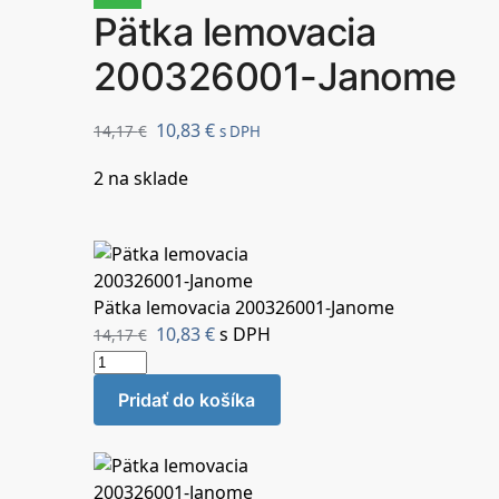
Pätka lemovacia
200326001-Janome
10,83
€
14,17
€
s DPH
2 na sklade
Pätka lemovacia 200326001-Janome
10,83
€
s DPH
14,17
€
Pridať do košíka