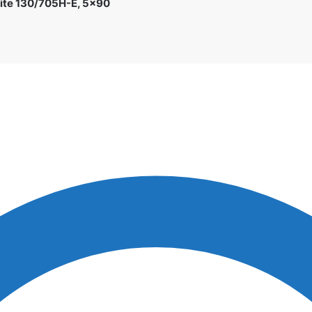
 nite 130/705H-E, 5×90