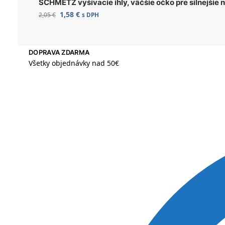
SCHMETZ vyšívacie ihly, väčšie očko pre silnejšie
1,58
€
2,05
€
s DPH
DOPRAVA ZDARMA
Všetky objednávky nad 50€