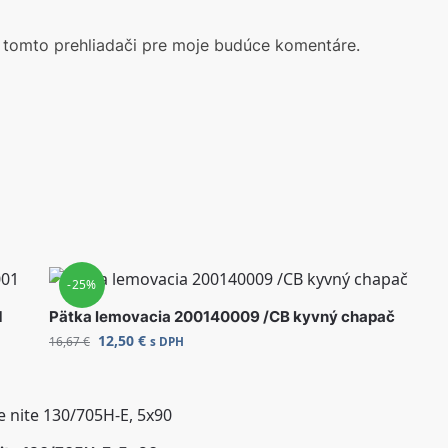
 tomto prehliadači pre moje budúce komentáre.
-25%
1
Pätka lemovacia 200140009 /CB kyvný chapač
12,50
€
16,67
€
s DPH