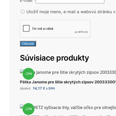
E-mail
*
Uložiť moje meno, e-mail a webovú stránku v
Súvisiace produkty
-29%
Pätka Janome pre šitie skrytých zipsov 20033300
14,17
€
20,00
€
s DPH
-23%