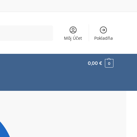
Vyhľadávanie
Môj Účet
Pokladňa
0,00
€
0