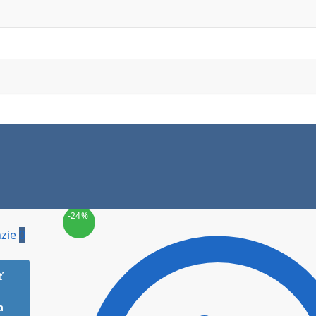
-24%
zie
0
ť
a