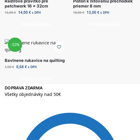
Rastrové pravítko pre
Piston k nitovaniu prechodiek
patchwork 16 x 32cm
priemer 8 mm
14,00
€
13,00
€
15,00
€
s DPH
18,00
€
s DPH
Pridať do Košíka
Pridať do Košíka
-32%
Bavlnene rukavice na quilting
0,68
€
1,00
€
s DPH
Pridať do Košíka
DOPRAVA ZDARMA
Všetky objednávky nad 50€