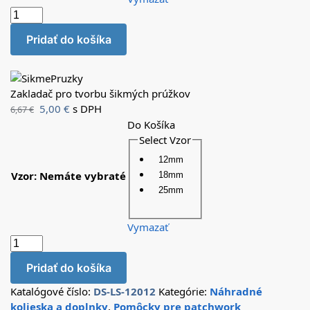
Pridať do košíka
Zakladač pro tvorbu šikmých prúžkov
5,00
€
s DPH
6,67
€
Do Košíka
Select Vzor
12mm
Vzor
:
Nemáte vybraté
18mm
25mm
Vymazať
Pridať do košíka
Katalógové číslo:
DS-LS-12012
Kategórie:
Náhradné
kolieska a doplnky
,
Pomôcky pre patchwork