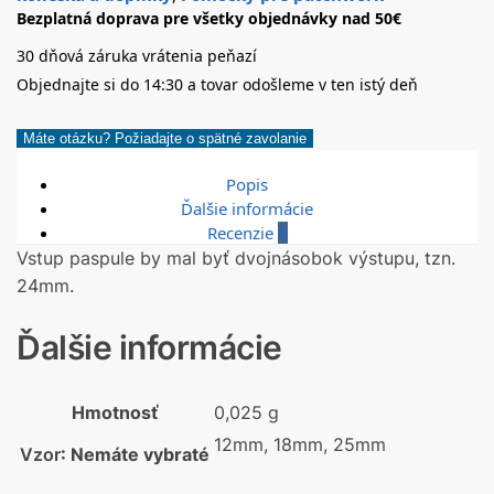
Bezplatná doprava pre všetky objednávky nad 50€
30 dňová záruka vrátenia peňazí
Objednajte si do 14:30 a tovar odošleme v ten istý deň
Máte otázku? Požiadajte o spätné zavolanie
Popis
Ďalšie informácie
Recenzie
0
Vstup paspule by mal byť dvojnásobok výstupu, tzn.
24mm.
Ďalšie informácie
Hmotnosť
0,025 g
12mm, 18mm, 25mm
Vzor
:
Nemáte vybraté