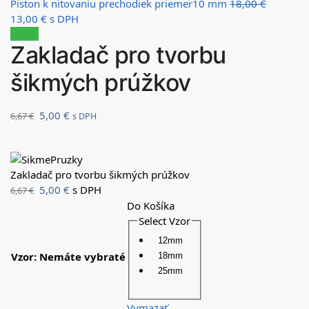
Piston k nitovaniu prechodiek priemer10 mm
18,00
€
13,00
€
s DPH
Zľava!
Zakladač pro tvorbu
šikmých prúžkov
5,00
€
6,67
€
s DPH
Zakladač pro tvorbu šikmých prúžkov
5,00
€
s DPH
6,67
€
Do Košíka
Select Vzor
12mm
Vzor
:
Nemáte vybraté
18mm
25mm
Vymazať