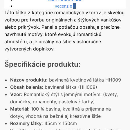
Recenzie
0
Táto látka z kategórie romantických vzorov je skvelou
voľbou pre tvorbu originálnych a štýlových vankúšov
alebo prikrývok. Panel s potlačou obsahuje precízne
navrhnuté motívy, ktoré evokujú romantickú
atmosféru, a je ideálny na šitie vlastnoručne
vytvorených doplnkov.
Špecifikácie produktu:
Názov produktu:
bavlnená kvetinová látka HH009
Obsah balenia:
bavlnená látka (HH009)
Vzor:
Romantický štýl s jemnými motívmi (kvety,
domčeky, ornamenty, pastelové farby)
Materiál:
100 % bavlna, kvalitná a príjemná na
dotyk, vhodná na bežné aj kreatívne šitie
Rozmery látky:
45cm x 150cm