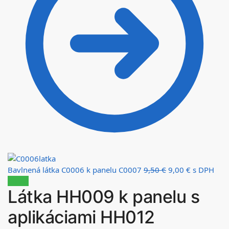
Bavlnená látka C0006 k panelu C0007
9,50
€
9,00
€
s DPH
Zľava!
Látka HH009 k panelu s
aplikáciami HH012