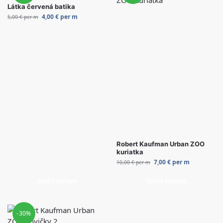
Látka červená batika
4,00
€
per m
5,00
€
per m
Robert Kaufman Urban ZOO
kuriatka
7,00
€
per m
10,00
€
per m
Zvoliť variant
Zvoliť variant
-30%