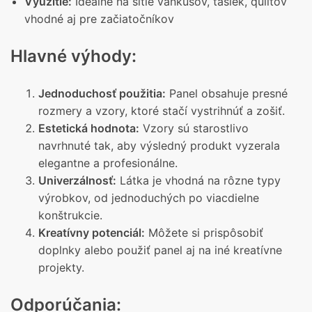
Využitie:
Ideálne na šitie vankúšov, tašiek, quiltov
vhodné aj pre začiatočníkov
Hlavné výhody:
Jednoduchosť použitia:
Panel obsahuje presné
rozmery a vzory, ktoré stačí vystrihnúť a zošiť.
Estetická hodnota:
Vzory sú starostlivo
navrhnuté tak, aby výsledný produkt vyzerala
elegantne a profesionálne.
Univerzálnosť:
Látka je vhodná na rôzne typy
výrobkov, od jednoduchých po viacdielne
konštrukcie.
Kreatívny potenciál:
Môžete si prispôsobiť
doplnky alebo použiť panel aj na iné kreatívne
projekty.
Odporúčania: