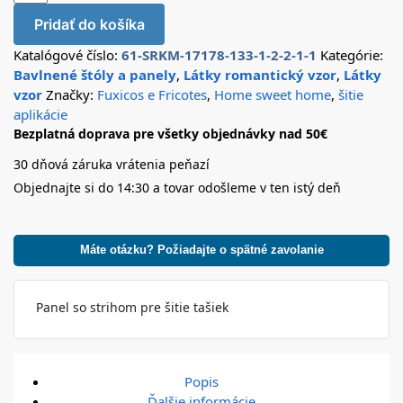
Pridať do košíka
Katalógové číslo:
61-SRKM-17178-133-1-2-2-1-1
Kategórie:
Bavlnené štóly a panely
,
Látky romantický vzor
,
Látky
vzor
Značky:
Fuxicos e Fricotes
,
Home sweet home
,
šitie
aplikácie
Bezplatná doprava pre všetky objednávky nad 50€
30 dňová záruka vrátenia peňazí
Objednajte si do 14:30 a tovar odošleme v ten istý deň
Máte otázku? Požiadajte o spätné zavolanie
Panel so strihom pre šitie tašiek
Popis
Ďalšie informácie