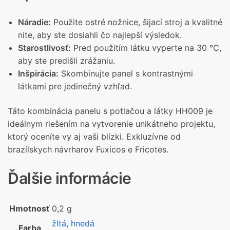
Náradie:
Použite ostré nožnice, šijací stroj a kvalitné
nite, aby ste dosiahli čo najlepší výsledok.
Starostlivosť:
Pred použitím látku vyperte na 30 °C,
aby ste predišli zrážaniu.
Inšpirácia:
Skombinujte panel s kontrastnými
látkami pre jedinečný vzhľad.
Táto kombinácia panelu s potlačou a látky HH009 je
ideálnym riešením na vytvorenie unikátneho projektu,
ktorý oceníte vy aj vaši blízki. Exkluzívne od
brazílskych návrharov Fuxicos e Fricotes.
Ďalšie informácie
Hmotnosť
0,2 g
žltá
,
hnedá
Farba