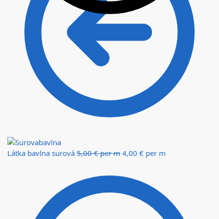
Látka bavlna surová
5,00
€
per m
4,00
€
per m