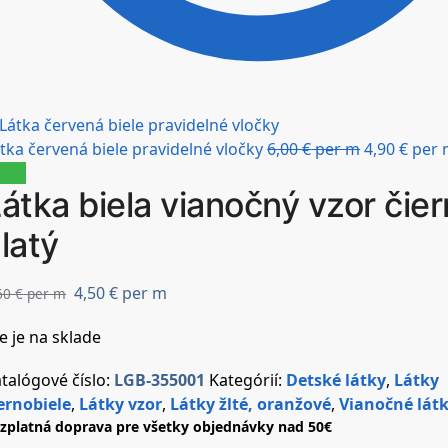
tka červená biele pravidelné vločky
6,00
€
per m
4,90
€
per 
ava!
átka biela vianočný vzor čie
latý
4,50
€
per m
60
€
per m
e je na sklade
talógové číslo:
LGB-355001
Kategórií:
Detské látky
,
Látky
ernobiele
,
Látky vzor
,
Látky žlté, oranžové
,
Vianočné lát
zplatná doprava pre všetky objednávky nad 50€