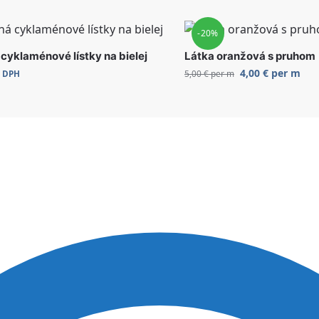
-20%
cyklaménové lístky na bielej
Látka oranžová s pruhom
4,00
€
per m
5,00
€
per m
s DPH