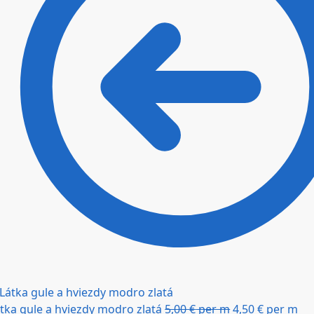
tka gule a hviezdy modro zlatá
5,00
€
per m
4,50
€
per m