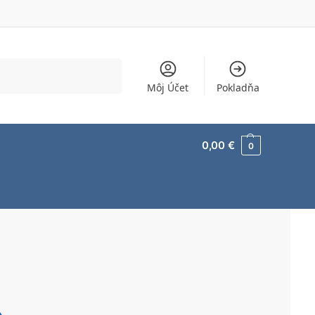
Vyhľadávanie
Môj Účet
Pokladňa
0,00
€
0