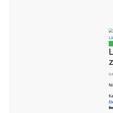
Lá
Zľ
L
z
5,
Ni
Ka
či
Be