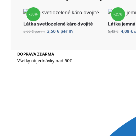
-30%
-25%
Látka svetlozelené káro dvojité
Látka jemná 
3,50
€
per m
4,08
€
5,00
€
per m
5,42
€
DOPRAVA ZDARMA
Všetky objednávky nad 50€