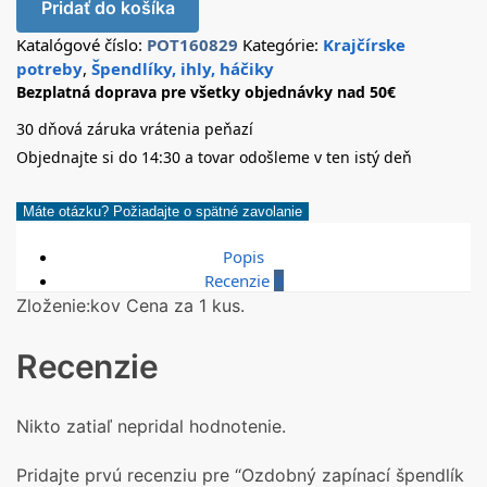
Pridať do košíka
Katalógové číslo:
POT160829
Kategórie:
Krajčírske
potreby
,
Špendlíky, ihly, háčiky
Bezplatná doprava pre všetky objednávky nad 50€
30 dňová záruka vrátenia peňazí
Objednajte si do 14:30 a tovar odošleme v ten istý deň
Máte otázku? Požiadajte o spätné zavolanie
Popis
Recenzie
0
Zloženie:kov Cena za 1 kus.
Recenzie
Nikto zatiaľ nepridal hodnotenie.
Pridajte prvú recenziu pre “Ozdobný zapínací špendlík