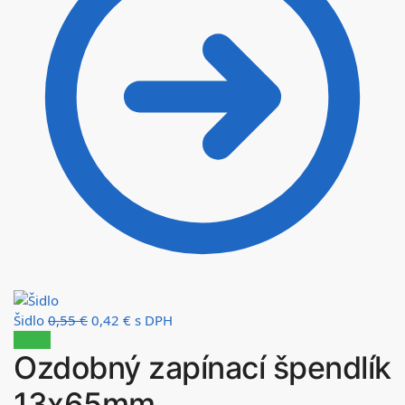
Šidlo
0,55
€
0,42
€
s DPH
Zľava!
Ozdobný zapínací špendlík
13x65mm