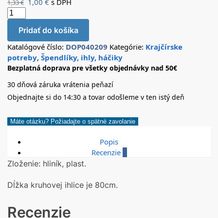
1,00
€
s DPH
1,33
€
Pridať do košíka
Katalógové číslo:
DOP040209
Kategórie:
Krajčírske
potreby
,
Špendlíky, ihly, háčiky
Bezplatná doprava pre všetky objednávky nad 50€
30 dňová záruka vrátenia peňazí
Objednajte si do 14:30 a tovar odošleme v ten istý deň
Máte otázku? Požiadajte o spätné zavolanie
Popis
Recenzie
0
Zloženie: hliník, plast.
Dĺžka kruhovej ihlice je 80cm.
Recenzie