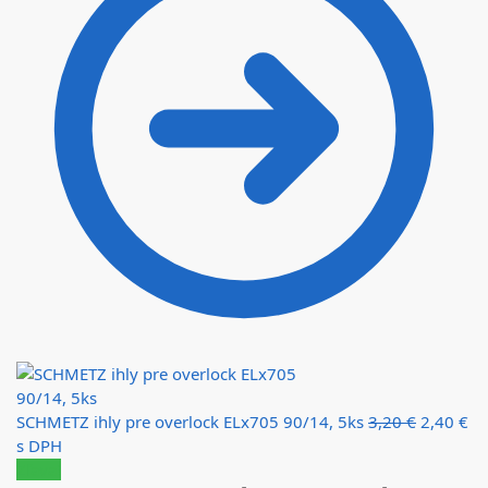
SCHMETZ ihly pre overlock ELx705 90/14, 5ks
3,20
€
2,40
€
s DPH
Zľava!