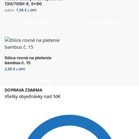
130/705H-E, 5×90
1,58
€
2,05
€
s DPH
Pridať do Košíka
Pridať do Košíka
Ihlice rovné na pletenie
bambus č. 15
2,00
€
s DPH
Pridať do Košíka
DOPRAVA ZDARMA
Všetky objednávky nad 50€