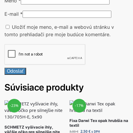
Meno
*
E-mail
*
Uložiť moje meno, e-mail a webovú stránku v
tomto prehliadači pre moje budúce komentáre.
Súvisiace produkty
-23%
-17%
Fixa Darwi Tex opak hrubšia na
textil
SCHMETZ vyšívacie ihly,
2,50
€
väčšie očko pre silnejšie nite
3,00
€
s DPH