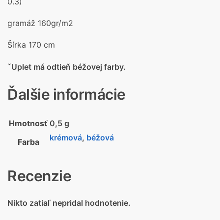
0.3)
gramáž 160gr/m2
Šírka 170 cm
ˇUplet má odtieň béžovej farby.
Ďalšie informácie
Hmotnosť
0,5 g
krémová
,
béžová
Farba
Recenzie
Nikto zatiaľ nepridal hodnotenie.