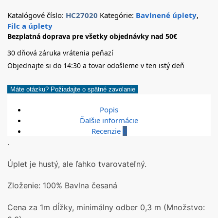
Katalógové číslo:
HC27020
Kategórie:
Bavlnené úplety
,
Filc a úplety
Bezplatná doprava pre všetky objednávky nad 50€
30 dňová záruka vrátenia peňazí
Objednajte si do 14:30 a tovar odošleme v ten istý deň
Máte otázku? Požiadajte o spätné zavolanie
Popis
Ďalšie informácie
Recenzie
0
.
Úplet je hustý, ale ľahko tvarovateľný.
Zloženie: 100% Bavlna česaná
Cena za 1m dĺžky, minimálny odber 0,3 m (Množstvo: