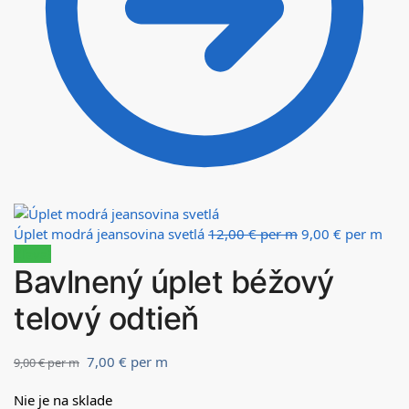
Úplet modrá jeansovina svetlá
12,00
€
per m
9,00
€
per m
Zľava!
Bavlnený úplet béžový
telový odtieň
7,00
€
per m
9,00
€
per m
Nie je na sklade