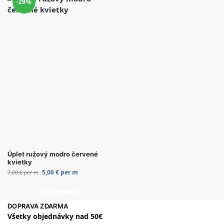
-29%
Úplet ružový modro červené
kvietky
5,00
€
per m
7,00
€
per m
Zvoliť variant
DOPRAVA ZDARMA
Všetky objednávky nad 50€