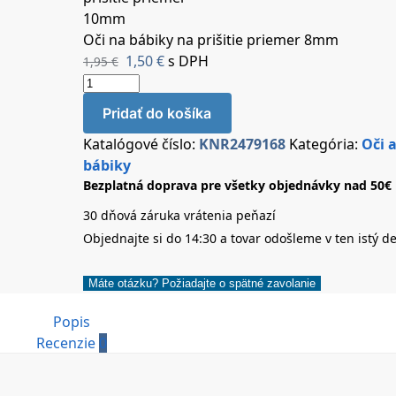
Oči na bábiky na prišitie priemer 8mm
1,50
€
s DPH
1,95
€
Pridať do košíka
Katalógové číslo:
KNR2479168
Kategória:
Oči 
bábiky
Bezplatná doprava pre všetky objednávky nad 50€
30 dňová záruka vrátenia peňazí
Objednajte si do 14:30 a tovar odošleme v ten istý d
Máte otázku? Požiadajte o spätné zavolanie
Popis
Recenzie
0