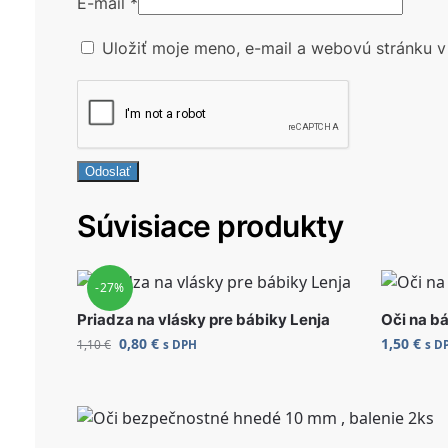
E-mail
*
Uložiť moje meno, e-mail a webovú stránku v
Súvisiace produkty
-27%
Priadza na vlásky pre bábiky Lenja
Oči na b
0,80
€
1,50
€
1,10
€
s DPH
s D