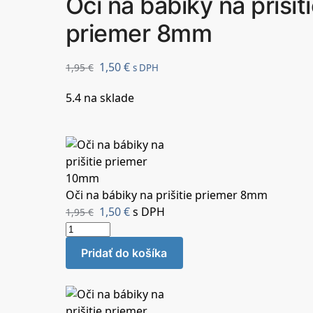
Oči na bábiky na prišit
priemer 8mm
1,50
€
1,95
€
s DPH
5.4 na sklade
Oči na bábiky na prišitie priemer 8mm
1,50
€
s DPH
1,95
€
Pridať do košíka