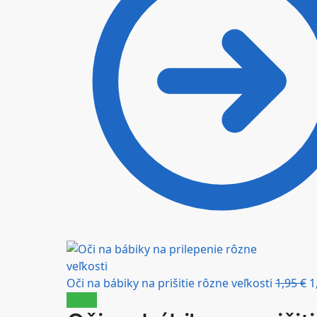
Oči na bábiky na prišitie rôzne veľkosti
1,95
€
1
Zľava!