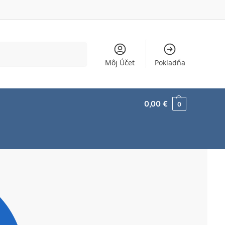
Vyhľadávanie
Môj Účet
Pokladňa
0,00
€
0