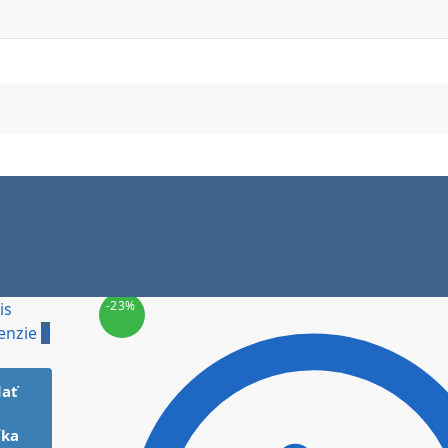
-23%
is
enzie
0
dať
íka