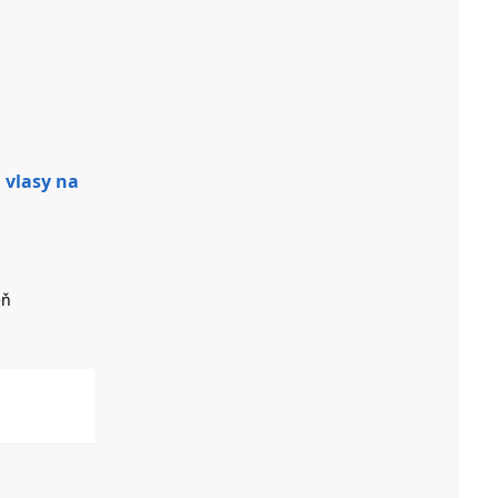
a vlasy na
eň