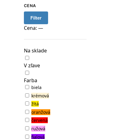
CENA
Filter
Cena:
—
Na sklade
V zľave
Farba
biela
krémová
žltá
oranžová
červená
ružová
fialová