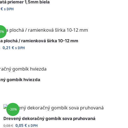
tá priemer 1,5mm biela
1
€
s DPH
3%
 plochá / ramienková šírka 10-12 mm
0,21
€
€
s DPH
čný gombík hviezda
-38%
Drevený dekoračný gombík sova pruhovaná
0,05
€
0,08
€
s DPH