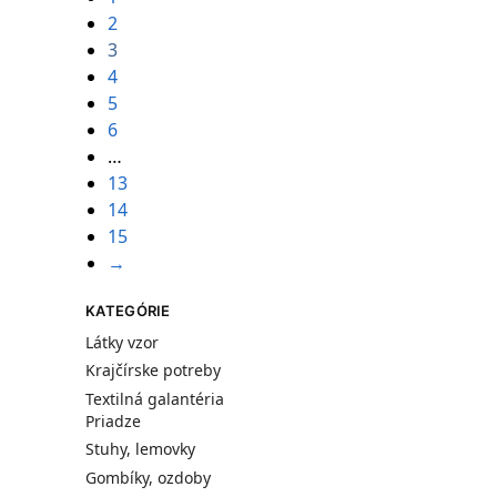
2
3
4
5
6
…
13
14
15
→
KATEGÓRIE
Látky vzor
Krajčírske potreby
Textilná galantéria
Priadze
Stuhy, lemovky
Gombíky, ozdoby