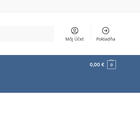
Vyhľadávanie
Môj Účet
Pokladňa
0,00
€
0