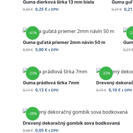
Guma dierková šírka 13 mm biela
Guma guľa
0,25
€
0,2
0,33
€
0,27
€
s DPH
-41%
-2
Guma guľatá priemer 2mm návin 50 m
Guma
5,00
€
8,50
€
0,27
s DPH
-23%
-33%
Guma prádlová šírka 7mm
Drevený dekora
0,13
€
0,10
€
0,17
€
0,15
€
s DPH
s DPH
-38%
Drevený dekoračný gombík sova bodkovaná
0,05
€
0,08
€
s DPH