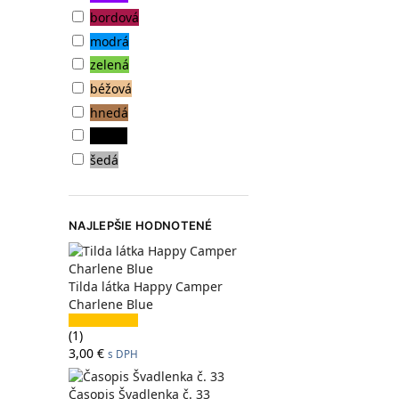
bordová
modrá
zelená
béžová
hnedá
čierna
šedá
NAJLEPŠIE HODNOTENÉ
Tilda látka Happy Camper
Charlene Blue
(1)
3,00
€
s DPH
Časopis Švadlenka č. 33