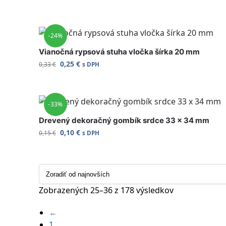
-24%
Vianočná rypsová stuha vločka šírka 20 mm
0,25
€
0,33
€
s DPH
-33%
Drevený dekoračný gombík srdce 33 x 34 mm
0,10
€
0,15
€
s DPH
Zobrazených 25–36 z 178 výsledkov
←
1