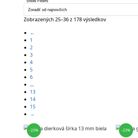
Show Filters
Zobrazených 25–36 z 178 výsledkov
←
1
2
3
4
5
6
…
13
14
15
→
-23%
-23%