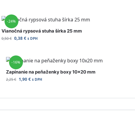
-24%
Vianočná rypsová stuha šírka 25 mm
0,38
€
0,50
€
s DPH
-16%
Zapínanie na peňaženky boxy 10×20 mm
1,90
€
2,25
€
s DPH