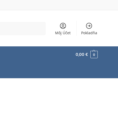
Vyhľadávanie
Môj Účet
Pokladňa
0,00
€
0