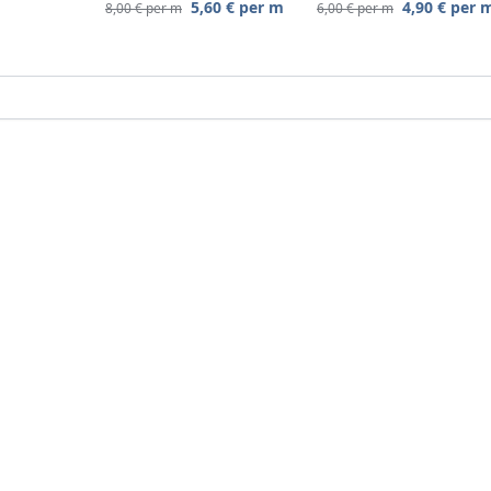
5,60
€
per m
4,90
€
per 
8,00
€
per m
6,00
€
per m