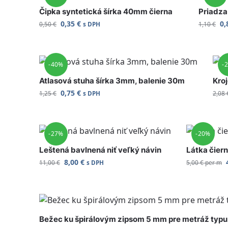
Čipka syntetická šírka 40mm čierna
Priadza
0,35
€
0,
0,50
€
1,10
€
s DPH
-40%
-
Atlasová stuha šírka 3mm, balenie 30m
Kro
0,75
€
1,25
€
2,08
s DPH
-27%
-20%
Leštená bavlnená niť veľký návin
Látka čier
8,00
€
11,00
€
5,00
€
per m
s DPH
Bežec ku špirálovým zipsom 5 mm pre metráž typ