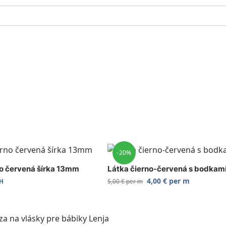
-20%
o červená šírka 13mm
Látka čierno-červená s bodkam
4,00
€
per m
5,00
€
per m
PH