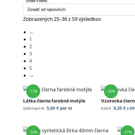
Show Filters
Zobrazených 25–36 z 59 výsledkov
←
1
2
3
4
5
→
-17%
-30%
Látka čierna farebné motýle
Vzorovka čiern
5,00
€
per m
0,35
€
6,00
€
per m
0,50
€
s D
-30%
-27%