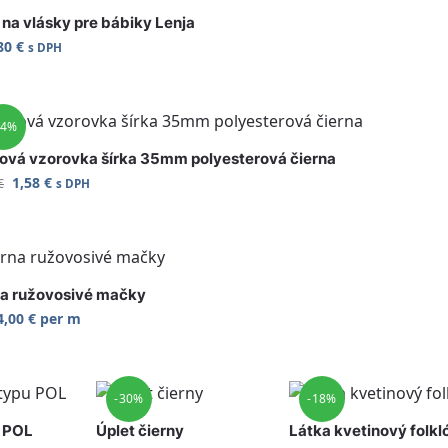
 na vlásky pre bábiky Lenja
80
€
s DPH
24%
jová vzorovka šírka 35mm polyesterová čierna
1,58
€
€
s DPH
na ružovosivé mačky
4,00
€
per m
-30%
-18%
u POL
Úplet čierny
Látka kvetinový folkl