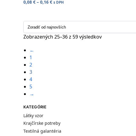
0,08
€
–
0,16
€
s DPH
Zobrazených 25–36 z 59 výsledkov
←
1
2
3
4
5
→
KATEGÓRIE
Látky vzor
Krajčírske potreby
Textilná galantéria