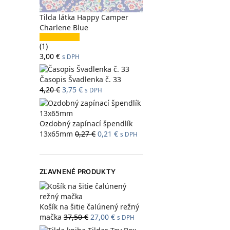
Tilda látka Happy Camper
Charlene Blue
(1)
3,00
€
s DPH
Časopis Švadlenka č. 33
4,20
€
3,75
€
s DPH
Ozdobný zapínací špendlík
13x65mm
0,27
€
0,21
€
s DPH
ZĽAVNENÉ PRODUKTY
Košík na šitie čalúnený režný
mačka
37,50
€
27,00
€
s DPH