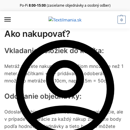
Po-Pi
8:00-15:00
(zasielame objednávky a osobný odber)
0
Ako nakupovať?
Vkladanie položiek do košíka:
Metráž môžete nakupovať v menšiom množstve než 1
meter. Tlačítkami + a – pridávate a odoberáte
množstvo metráže po 10cm, napr. 0.5m = 50cm.
Odoslanie objednávky:
Odoslanie objednávky je možné aj bez registrácie, ale
v prípade registrácie za každý nákup získavate body
podľa hodnoty objednávky a tieto body si môžete